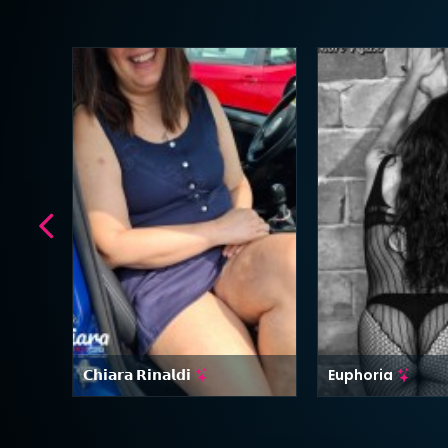
𝗖𝗵𝗶𝗮𝗿𝗮 𝗥𝗶𝗻𝗮𝗹𝗱𝗶
Euphoria