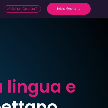
a
💰 Sei un Creator?
Inizia Gratis →
a lingua e
pettano