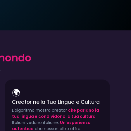
 mondo
00/mese
TYPE:
€12.00/mese
TYPE
ly
CITY:
Italy
CITY:
.
aliano
LINGUA:
Italiano
LING
🌍
4
1.8k
96
908
500
747
Creator nella Tua Lingua e Cultura
L'algoritmo mostra creator
che parlano la
tua lingua e condividono la tua cultura
.
Italiani vedono italiane.
Un'esperienza
autentica
che nessun altro offre.