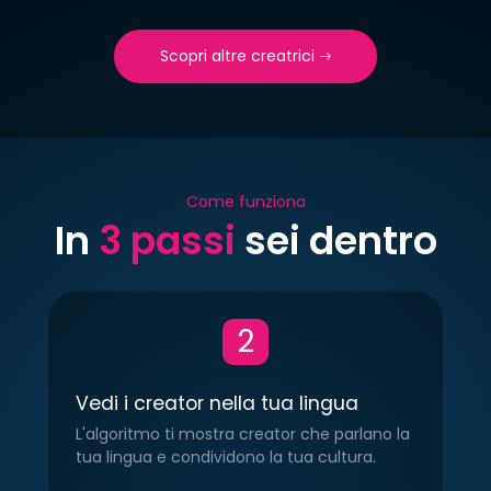
Scopri altre creatrici
Come funziona
In
3 passi
sei dentro
se
TYPE:
€40.00/mese
TYPE:
€7.0
CITY:
Italy
CITY:
Ita
LINGUA:
Italiano
LINGUA:
It
2
3
4
0
4
Vedi i creator nella tua lingua
L'algoritmo ti mostra creator che parlano la
tua lingua e condividono la tua cultura.