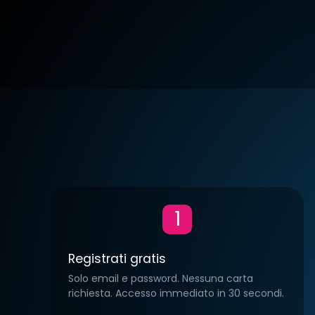
TYPE:
€14.99/mese
TYPE:
€10.00/me
CITY:
Italy
CITY:
Italy
LINGUA:
Italiano
LINGUA:
Italiano
1
1
0
0
8
5
Registrati gratis
Solo email e password. Nessuna carta
richiesta. Accesso immediato in 30 secondi.