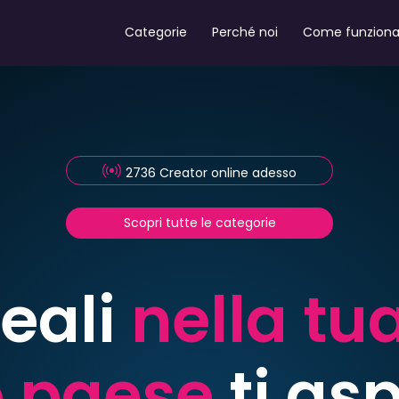
Categorie
Perché noi
Come funzion
2736 Creator online adesso
Scopri tutte le categorie
reali
nella tu
o paese
ti as