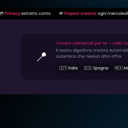
to conto
💸
Payout creator
ogni mercoledì
⚖️
Protezion
Creator selezionati per te — nella tu
Il nostro algoritmo mostra automatic
📍
autentica che nessun altro offre.
🇮🇹 Italia
🇪🇸 Spagna
🇲🇽 M