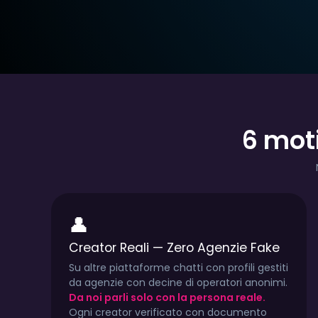
6 mot
TYPE:
€5.00/mese
TYPE:
€15.00/me
CITY:
Italy
CITY:
Italy
LINGUA:
Italiano
LINGUA:
Italiano
👤
1.7k
2.2k
405
1.5k
936
Creator Reali — Zero Agenzie Fake
Su altre piattaforme chatti con profili gestiti
da agenzie con decine di operatori anonimi.
Da noi parli solo con la persona reale.
Ogni creator verificato con documento