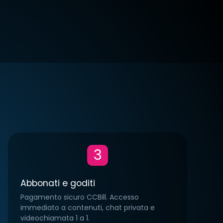
0/mese
TYPE:
€10.00/mese
TYPE
ly
CITY:
Italy
CITY:
aliano
LINGUA:
Italiano
LING
3
0
0
0
2
2
0
Abbonati e goditi
Pagamento sicuro CCBill. Accesso
immediato a contenuti, chat privata e
videochiamata 1 a 1.