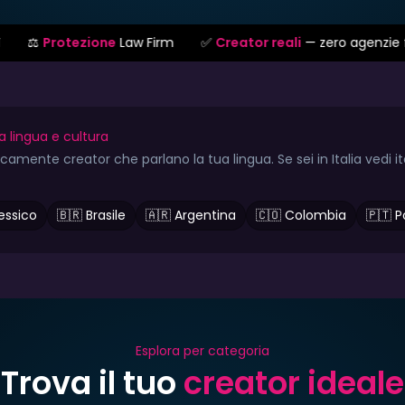
e
Law Firm
✅
Creator reali
— zero agenzie fake
📹
Video
a lingua e cultura
amente creator che parlano la tua lingua. Se sei in Italia vedi i
essico
🇧🇷 Brasile
🇦🇷 Argentina
🇨🇴 Colombia
🇵🇹 P
Esplora per categoria
Trova il tuo
creator ideale