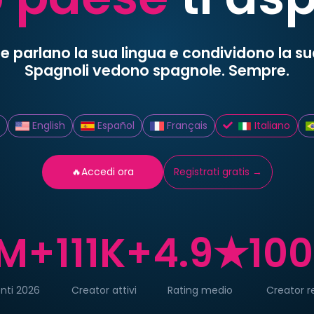
 parlano la sua lingua e condividono la sua 
Spagnoli vedono spagnole. Sempre.
English
Español
Français
Italiano
🔥Accedi ora
Registrati gratis →
M+
111K+
4.9★
10
nti 2026
Creator attivi
Rating medio
Creator re