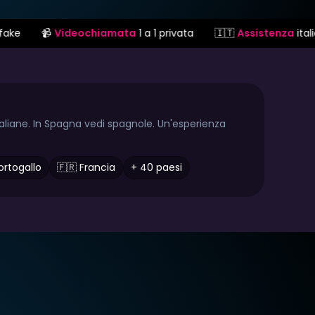
chiamata
1 a 1 privata
🇮🇹
Assistenza
italiana
🔒
Pagame
taliane. In Spagna vedi spagnole. Un'esperienza
ortogallo
🇫🇷 Francia
+ 40 paesi