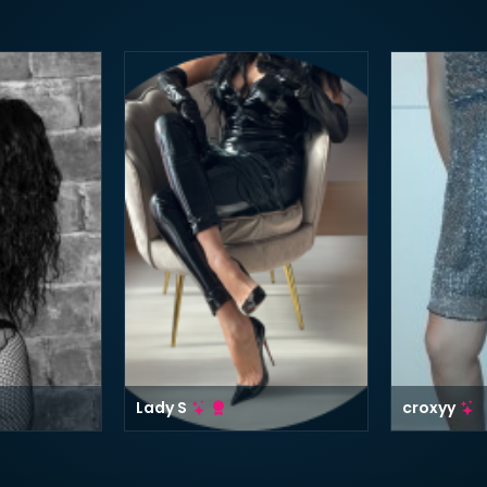
Lady S
croxyy