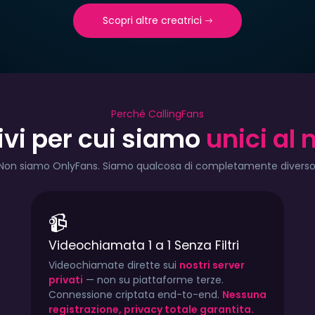
Scopri altre creatrici
Perché CallingFans
ivi per cui siamo
unici al
se
TYPE:
€15.00/mese
TYPE:
€10.
CITY:
Italy
CITY:
Ita
Non siamo OnlyFans. Siamo qualcosa di completamente diverso
LINGUA:
Italiano
LINGUA:
It
📹
446
1.3k
774
1.2k
91
Videochiamata 1 a 1 Senza Filtri
Videochiamate dirette sui
nostri server
privati
— non su piattaforme terze.
Connessione criptata end-to-end.
Nessuna
registrazione, privacy totale garantita.