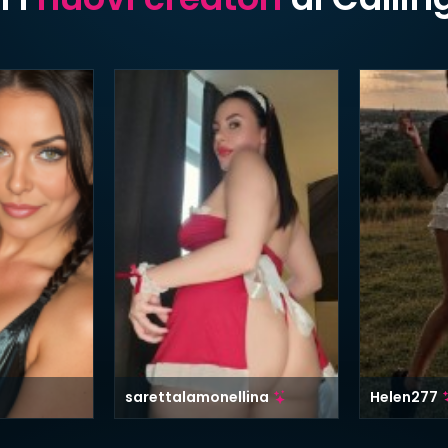
sarettalamonellina
Helen277