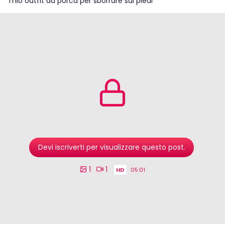
mio outfit da porca per sborrare sui piedi
Devi iscriverti per visualizzare questo post.
1
1
HD
05:01