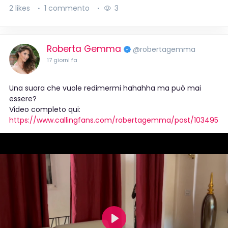
2 likes
1 commento
3
Roberta Gemma
@robertagemma
17 giorni fa
Una suora che vuole redimermi hahahha ma può mai
essere?
Video completo qui:
https://www.callingfans.com/robertagemma/post/103495