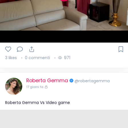
P
l
a
y
3 likes
0 commenti
971
Roberta Gemma
@robertagemma
17 giorni fa
Roberta Gemma Vs Video game