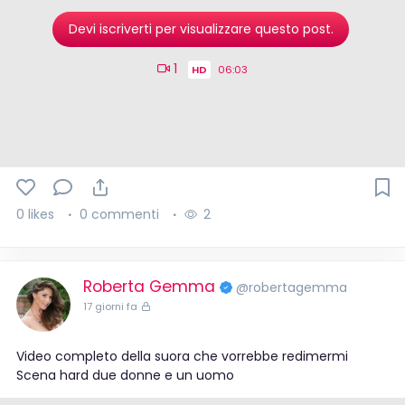
Devi iscriverti per visualizzare questo post.
1
HD
06:03
0 likes
0 commenti
2
Roberta Gemma
@robertagemma
17 giorni fa
Video completo della suora che vorrebbe redimermi
Scena hard due donne e un uomo