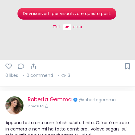
Devi iscriverti per visualizzare questo post.
1
HD
03:01
0 likes
0 commenti
3
Roberta Gemma
@robertagemma
2 mesi fa
Appena fatta una cam fetish subito finita, Oskar è entrato
in camera e non mi ha fatto cambiare , voleva segarsi sul