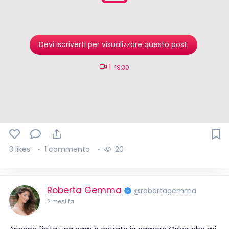
Devi iscriverti per visualizzare questo post.
1
19:30
3 likes
1 commento
20
Roberta Gemma
@robertagemma
2 mesi fa